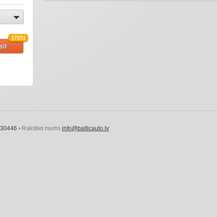
17231
sīt
30446
• Rakstiet mums
info@balticauto.lv