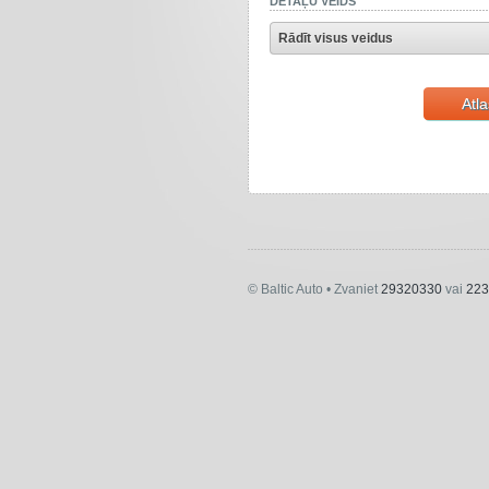
DETAĻU VEIDS
Rādīt visus veidus
Atla
© Baltic Auto • Zvaniet
29320330
vai
223