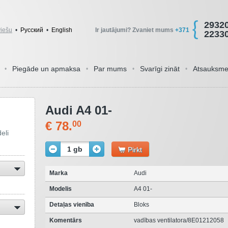
2932
viešu
•
Pусский
•
English
Ir jautājumi? Zvaniet mums
+371
2233
Piegāde un apmaksa
Par mums
Svarīgi zināt
Atsauksm
•
•
•
•
Audi A4 01-
€ 78.
00
eli
1 gb
Pirkt
Marka
Audi
Modelis
A4 01-
Detaļas vienība
Bloks
Komentārs
vadības ventilatora/8E01212058