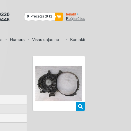
0330
Ienākt
0
Prece(s) (
0 €
)
0446
Reģistrēties
es
Humors
Visas daļas no...
Kontakti
•
•
•