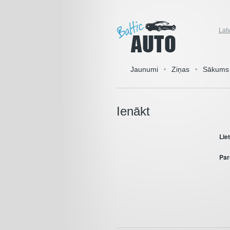
Lat
Jaunumi
Ziņas
Sākums
•
•
Ienākt
Lie
Par