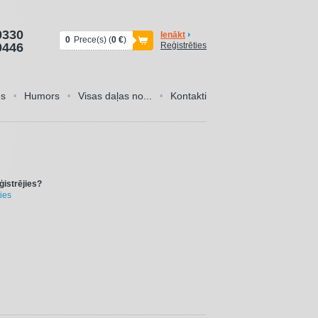
0330
Ienākt
0
Prece(s) (
0 €
)
0446
Reģistrēties
es
Humors
Visas daļas no...
Kontakti
•
•
•
ģistrējies?
ies