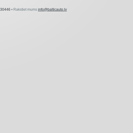
30446
• Rakstiet mums
info@balticauto.lv