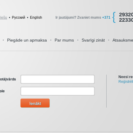
2932
viešu
•
Pусский
•
English
Ir jautājumi? Zvaniet mums
+371
2233
Piegāde un apmaksa
Par mums
Svarīgi zināt
Atsauksm
•
•
•
•
Neesi re
totājvārds
Reģistrēt
ole
Ienākt